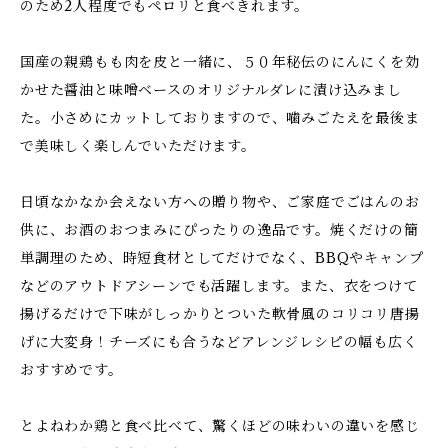
のため2人程度でもペロリと食べきれます。
国産の親鶏もも肉を皮と一緒に、５０年秘伝のにんにくを効
かせた醤油と味噌ベースのオリジナルダレに漬け込みまし
た。小さめにカットしておりますので、噛みごたえを最後ま
で美味しく楽しんでいただけます。
日頃なかなか会えない方への贈り物や、ご家庭でごはんのお
供に、お酒のおつまみにぴったりの逸品です。焼くだけの簡
単調理のため、時短食材としてだけでなく、BBQやキャンプ
などのアウトドアシーンでも活躍します。また、衣をつけて
揚げるだけで下味がしっかりとついた軟骨風のコリコリ唐揚
げに大変身！チーズにも合うなどアレンジレシピの幅も広く
おすすめです。
とよねわか鶏と食べ比べて、驚くほどの味わいの違いを感じ